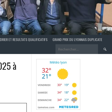
DRIER ET RESULTATS QUALIFICATIFS
GRAND PRIX DU LYONNAIS DUPLICATE
Recherch
025 à