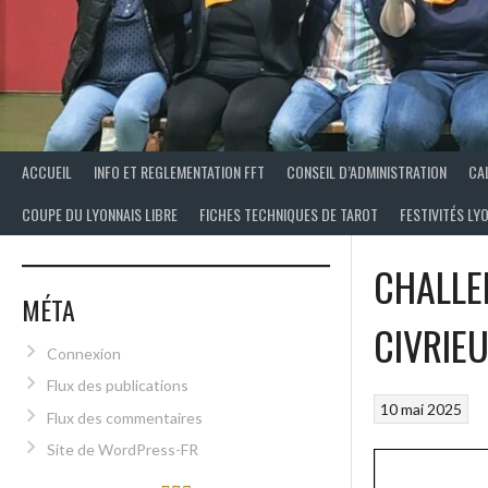
ACCUEIL
INFO ET REGLEMENTATION FFT
CONSEIL D’ADMINISTRATION
CA
COUPE DU LYONNAIS LIBRE
FICHES TECHNIQUES DE TAROT
FESTIVITÉS LY
CHALLE
MÉTA
CIVRIEU
Connexion
Flux des publications
10 mai 2025
Flux des commentaires
Site de WordPress-FR