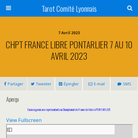
Tarot Comité Lyonnais
7 Avril 2023
CHPT FRANCE LIBRE PONTARLIER 7 AU 10
AVRIL 2023
Partager
Tweeter
Épingler
E-mail
SMS
Aperçu
Encourageons nos représentants au Championnat de France de libre à PONTARLIER
View Fullscreen