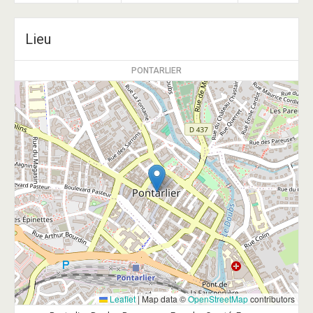
Lieu
PONTARLIER
Leaflet
|
Map data ©
OpenStreetMap
contributors