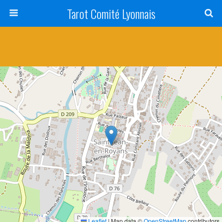
Tarot Comité Lyonnais
Leaflet
|
Map data ©
OpenStreetMap
contributors