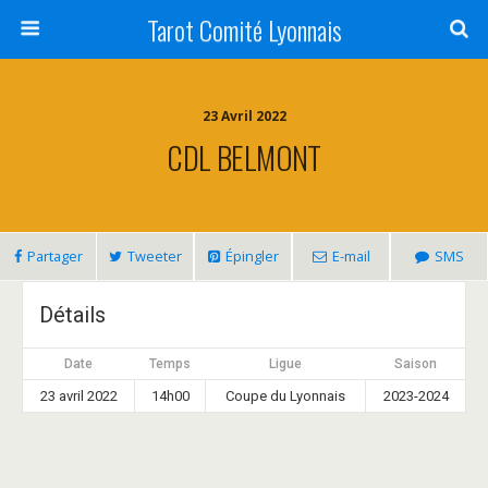
Tarot Comité Lyonnais
23 Avril 2022
CDL BELMONT
Partager
Tweeter
Épingler
E-mail
SMS
Détails
Date
Temps
Ligue
Saison
23 avril 2022
14h00
Coupe du Lyonnais
2023-2024