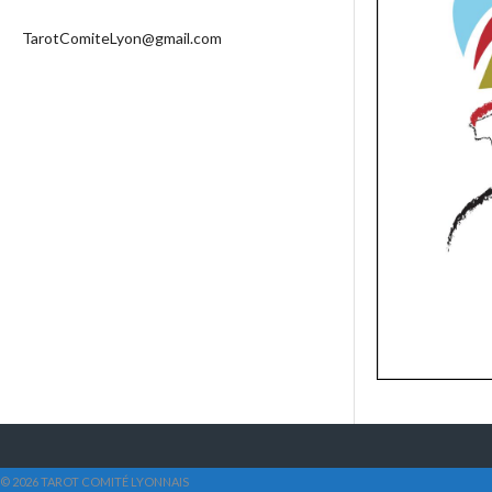
TarotComiteLyon@gmail.com
© 2026 TAROT COMITÉ LYONNAIS