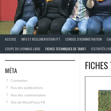
ACCUEIL
INFO ET REGLEMENTATION FFT
CONSEIL D’ADMINISTRATION
CA
COUPE DU LYONNAIS LIBRE
FICHES TECHNIQUES DE TAROT
FESTIVITÉS LY
FICHES
MÉTA
Connexion
Flux des publications
Flux des commentaires
Site de WordPress-FR