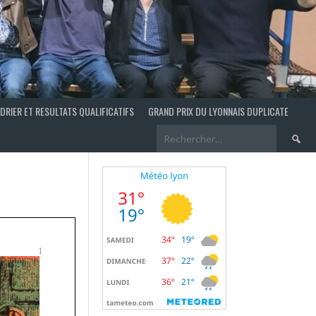
DRIER ET RESULTATS QUALIFICATIFS
GRAND PRIX DU LYONNAIS DUPLICATE
Recherch