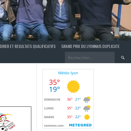
DRIER ET RESULTATS QUALIFICATIFS
GRAND PRIX DU LYONNAIS DUPLICATE
Recherch