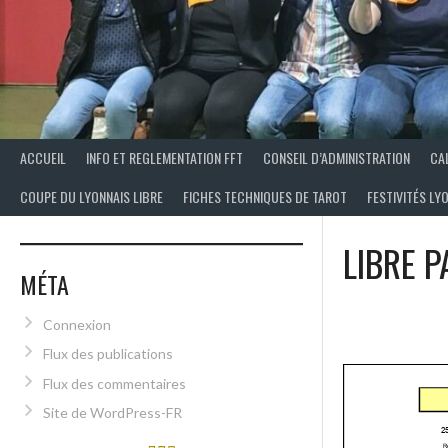
ACCUEIL
INFO ET REGLEMENTATION FFT
CONSEIL D’ADMINISTRATION
CA
COUPE DU LYONNAIS LIBRE
FICHES TECHNIQUES DE TAROT
FESTIVITÉS LY
LIBRE P
MÉTA
Connexion
Flux des publications
Flux des commentaires
Site de WordPress-FR