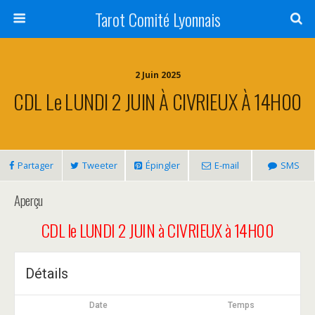
Tarot Comité Lyonnais
2 Juin 2025
CDL Le LUNDI 2 JUIN À CIVRIEUX À 14H00
Partager
Tweeter
Épingler
E-mail
SMS
Aperçu
CDL le LUNDI 2 JUIN à CIVRIEUX à 14H00
Détails
Date
Temps