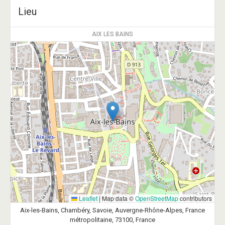
Lieu
AIX LES BAINS
Leaflet
|
Map data ©
OpenStreetMap
contributors
Aix-les-Bains, Chambéry, Savoie, Auvergne-Rhône-Alpes, France
métropolitaine, 73100, France