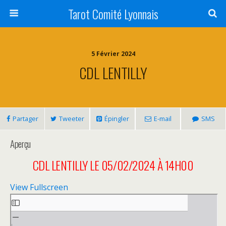
Tarot Comité Lyonnais
5 Février 2024
CDL LENTILLY
Partager
Tweeter
Épingler
E-mail
SMS
Aperçu
CDL LENTILLY LE 05/02/2024 À 14H00
View Fullscreen