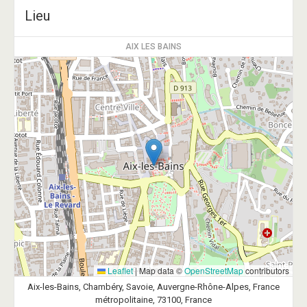
Lieu
AIX LES BAINS
Leaflet
|
Map data ©
OpenStreetMap
contributors
Aix-les-Bains, Chambéry, Savoie, Auvergne-Rhône-Alpes, France
métropolitaine, 73100, France