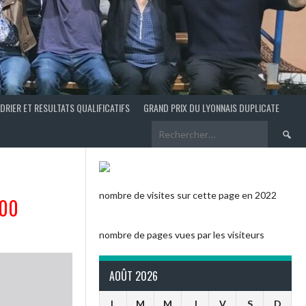
DRIER ET RESULTATS QUALIFICATIFS
GRAND PRIX DU LYONNAIS DUPLICATE
Recherch
nombre de visites sur cette page en 2022
H00
nombre de pages vues par les visiteurs
AOÛT 2026
L
M
M
J
V
S
D