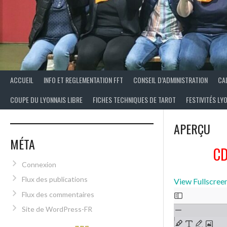
ACCUEIL
INFO ET REGLEMENTATION FFT
CONSEIL D’ADMINISTRATION
CA
COUPE DU LYONNAIS LIBRE
FICHES TECHNIQUES DE TAROT
FESTIVITÉS LY
APERÇU
MÉTA
CD
Connexion
Flux des publications
View Fullscree
Flux des commentaires
Site de WordPress-FR