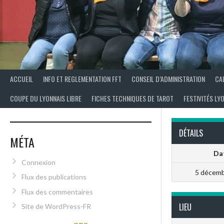
ACCUEIL
INFO ET REGLEMENTATION FFT
CONSEIL D’ADMINISTRATION
CA
COUPE DU LYONNAIS LIBRE
FICHES TECHNIQUES DE TAROT
FESTIVITÉS LY
DÉTAILS
MÉTA
Da
Connexion
5 décemb
Flux des publications
Flux des commentaires
LIEU
Site de WordPress-FR