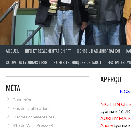
ACCUEIL
INFO ET REGLEMENTATION FFT
CONSEIL D’ADMINISTRATION
CA
COUPE DU LYONNAIS LIBRE
FICHES TECHNIQUES DE TAROT
FESTIVITÉS LY
APERÇU
MÉTA
NOS
Connexion
MOTTIN Chris
Flux des publications
Lyonnais 16 2K
Flux des commentaires
AURIEMMA Ra
André
Lyonnais
Site de WordPress-FR