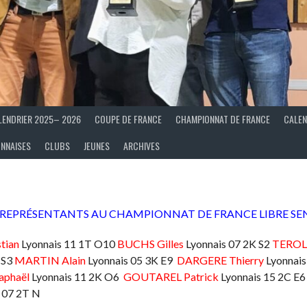
LENDRIER 2025– 2026
COUPE DE FRANCE
CHAMPIONNAT DE FRANCE
CALEN
ONNAISES
CLUBS
JEUNES
ARCHIVES
 REPRÉSENTANTS AU CHAMPIONNAT DE FRANCE LIBRE SE
tian
Lyonnais 11 1T O10
BUCHS Gilles
Lyonnais 07 2K S2
TEROL 
 S3
MARTIN Alain
Lyonnais 05 3K E9
DARGERE Thierry
Lyonnais
phaël
Lyonnais 11 2K O6
GOUTAREL Patrick
Lyonnais 15 2C E
 07 2T N