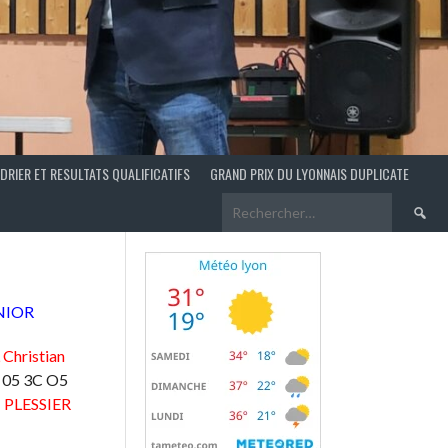
DRIER ET RESULTATS QUALIFICATIFS
GRAND PRIX DU LYONNAIS DUPLICATE
Recherch
NIOR
Christian
 05 3C O5
6
PLESSIER