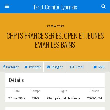
Tarot Comité Lyonnais
27 Mai 2022
CHPTS FRANCE SERIES, OPEN ET JEUNES
EVIAN LES BAINS
Partager
Tweeter
Épingler
E-mail
SMS
Détails
Date
Temps
Ligue
Saison
27 mai 2022
13h00
Championnat de france
2023-2024