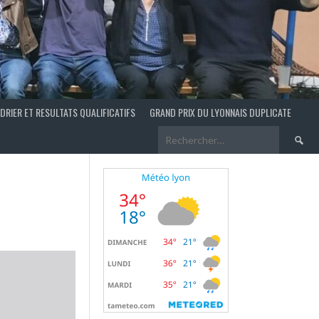
DRIER ET RESULTATS QUALIFICATIFS
GRAND PRIX DU LYONNAIS DUPLICATE
Recherch