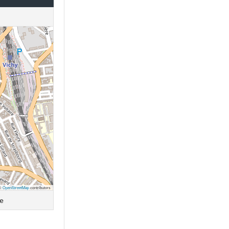
 ©
OpenStreetMap
contributors
ce