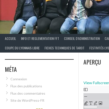
ACCUEIL
INFO ET REGLEMENTATION FFT
CONSEIL D’ADMINISTRATION
CA
COUPE DU LYONNAIS LIBRE
FICHES TECHNIQUES DE TAROT
FESTIVITÉS LY
APERÇU
MÉTA
Connexion
View Fullscree
Flux des publications
Flux des commentaires
Site de WordPress-FR