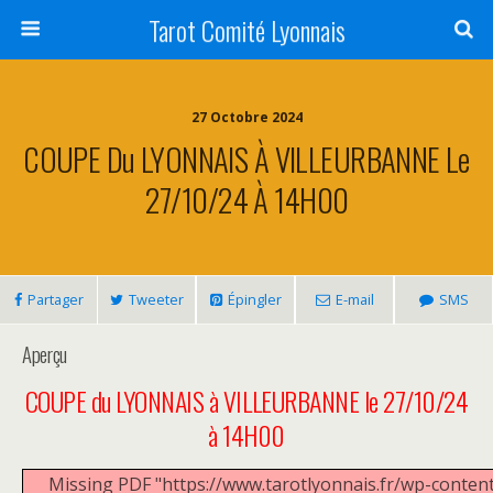
Tarot Comité Lyonnais
27 Octobre 2024
COUPE Du LYONNAIS À VILLEURBANNE Le
27/10/24 À 14H00
Partager
Tweeter
Épingler
E-mail
SMS
Aperçu
COUPE du LYONNAIS à VILLEURBANNE le 27/10/24
à 14H00
Missing PDF "https://www.tarotlyonnais.fr/wp-conten