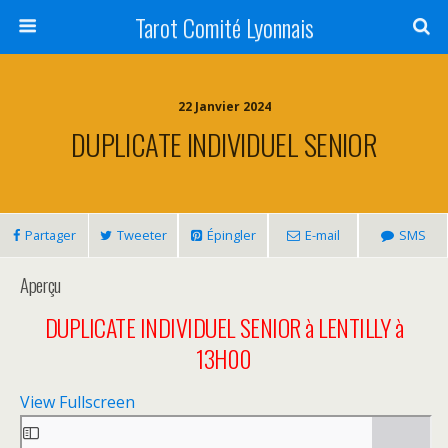
Tarot Comité Lyonnais
22 Janvier 2024
DUPLICATE INDIVIDUEL SENIOR
Partager
Tweeter
Épingler
E-mail
SMS
Aperçu
DUPLICATE INDIVIDUEL SENIOR à LENTILLY à
13H00
View Fullscreen