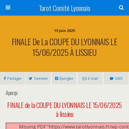
Tarot Comité Lyonnais
15 Juin 2025
FINALE De La COUPE DU LYONNAIS LE
15/06/2025 À LISSIEU
Partager
Tweeter
Épingler
E-mail
SMS
Aperçu
FINALE de la COUPE DU LYONNAIS LE 15/06/2025
à lissieu
Missing PDF "https://www.tarotlyonnais.fr/wp-con