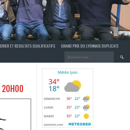
DRIER ET RESULTATS QUALIFICATIFS
GRAND PRIX DU LYONNAIS DUPLICATE
Recherch
À 20H00