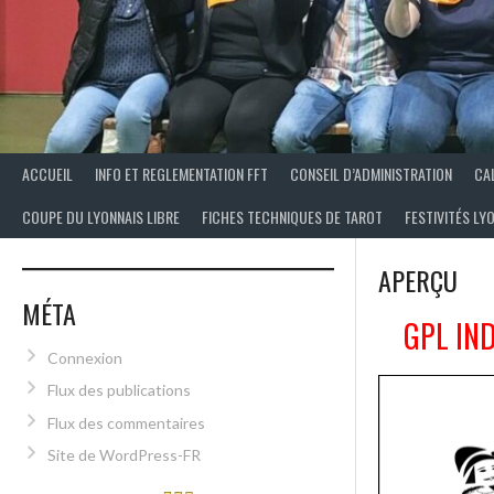
ACCUEIL
INFO ET REGLEMENTATION FFT
CONSEIL D’ADMINISTRATION
CA
COUPE DU LYONNAIS LIBRE
FICHES TECHNIQUES DE TAROT
FESTIVITÉS LY
APERÇU
MÉTA
GPL IN
Connexion
Flux des publications
Flux des commentaires
Site de WordPress-FR