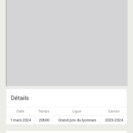
Détails
Date
Temps
Ligue
Saison
1 mars 2024
20h00
Grand prix du lyonnais
2023-2024