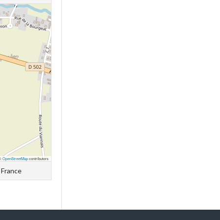
 ©
OpenStreetMap
contributors
 France