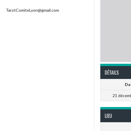
TarotComiteLyon@gmail.com
DÉTAILS
Da
21 décem
LIEU