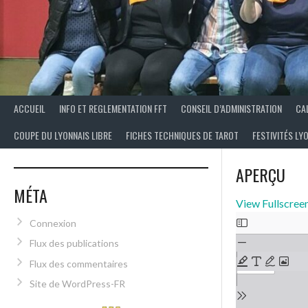
ACCUEIL
INFO ET REGLEMENTATION FFT
CONSEIL D’ADMINISTRATION
CA
COUPE DU LYONNAIS LIBRE
FICHES TECHNIQUES DE TAROT
FESTIVITÉS LY
APERÇU
MÉTA
View Fullscree
Connexion
Flux des publications
Flux des commentaires
Site de WordPress-FR