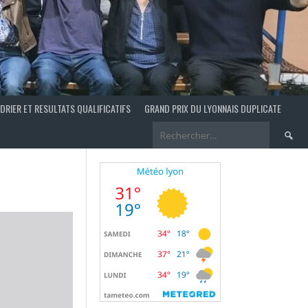
DRIER ET RESULTATS QUALIFICATIFS
GRAND PRIX DU LYONNAIS DUPLICATE
Recherch