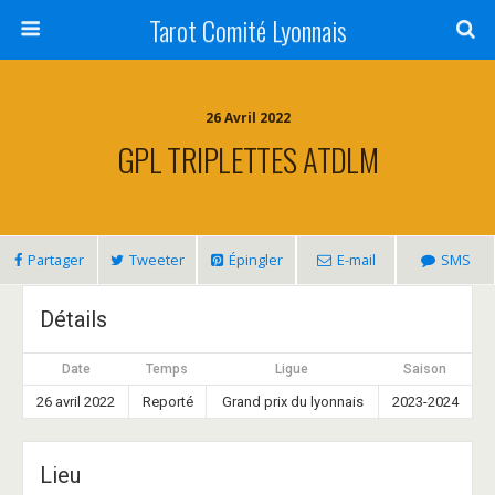
Tarot Comité Lyonnais
26 Avril 2022
GPL TRIPLETTES ATDLM
Partager
Tweeter
Épingler
E-mail
SMS
Détails
Date
Temps
Ligue
Saison
26 avril 2022
Reporté
Grand prix du lyonnais
2023-2024
Lieu