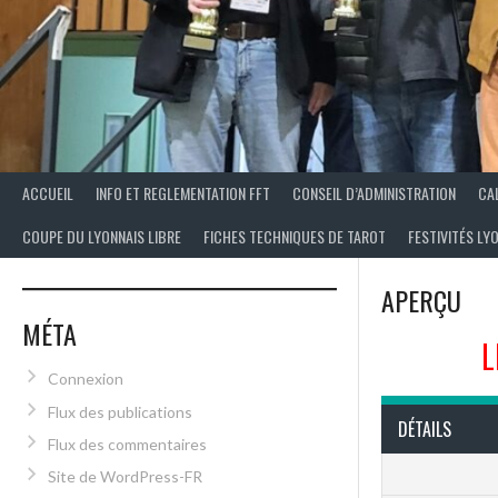
ACCUEIL
INFO ET REGLEMENTATION FFT
CONSEIL D’ADMINISTRATION
CA
COUPE DU LYONNAIS LIBRE
FICHES TECHNIQUES DE TAROT
FESTIVITÉS LY
APERÇU
MÉTA
L
Connexion
Flux des publications
DÉTAILS
Flux des commentaires
Site de WordPress-FR