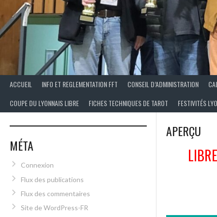
ACCUEIL
INFO ET REGLEMENTATION FFT
CONSEIL D’ADMINISTRATION
CA
COUPE DU LYONNAIS LIBRE
FICHES TECHNIQUES DE TAROT
FESTIVITÉS LY
APERÇU
MÉTA
LIBR
Connexion
Flux des publications
Flux des commentaires
Site de WordPress-FR