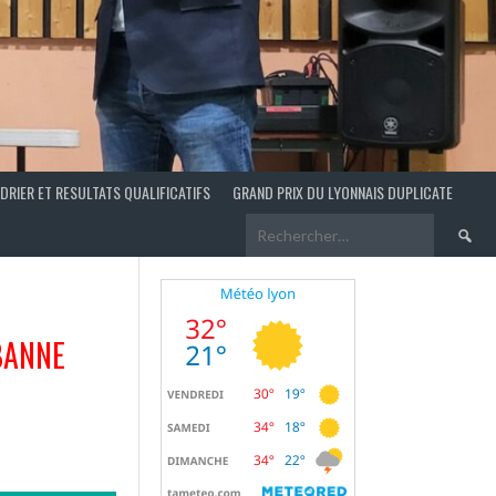
DRIER ET RESULTATS QUALIFICATIFS
GRAND PRIX DU LYONNAIS DUPLICATE
Recherch
BANNE