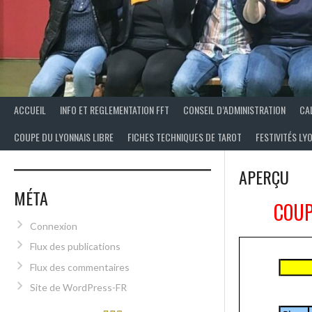
ACCUEIL
INFO ET REGLEMENTATION FFT
CONSEIL D’ADMINISTRATION
CA
COUPE DU LYONNAIS LIBRE
FICHES TECHNIQUES DE TAROT
FESTIVITÉS LY
APERÇU
MÉTA
COUP
Connexion
Flux des publications
Flux des commentaires
Site de WordPress-FR