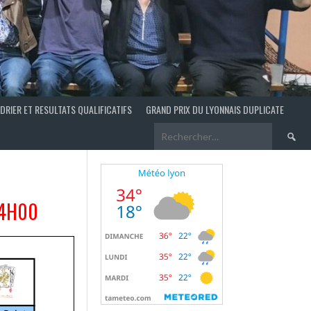
DRIER ET RESULTATS QUALIFICATIFS
GRAND PRIX DU LYONNAIS DUPLICATE
Recherch
14H00