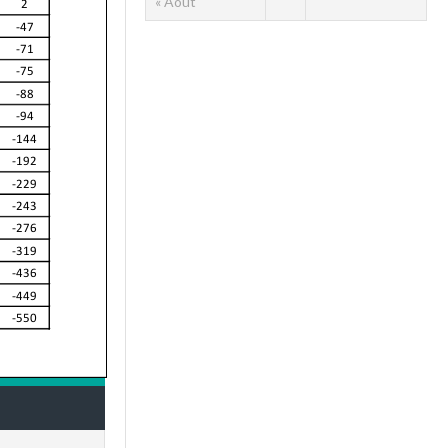
« Août