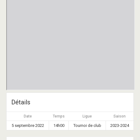
Détails
Date
Temps
Ligue
Saison
5 septembre 2022
14h00
Tournoi de club
2023-2024