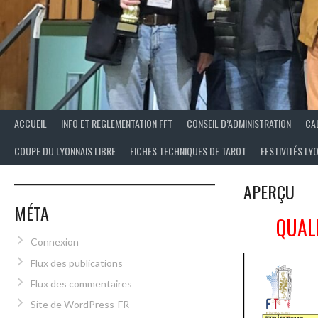
ACCUEIL
INFO ET REGLEMENTATION FFT
CONSEIL D’ADMINISTRATION
CA
COUPE DU LYONNAIS LIBRE
FICHES TECHNIQUES DE TAROT
FESTIVITÉS LY
APERÇU
MÉTA
QUAL
Connexion
Flux des publications
Flux des commentaires
Site de WordPress-FR