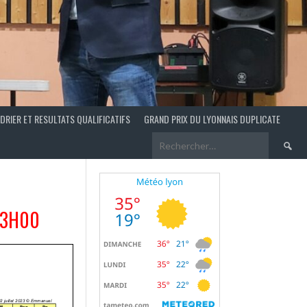
DRIER ET RESULTATS QUALIFICATIFS
GRAND PRIX DU LYONNAIS DUPLICATE
Recherch
13H00