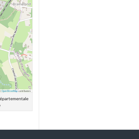
 ©
OpenStreetMap
contributors
 départementale
e