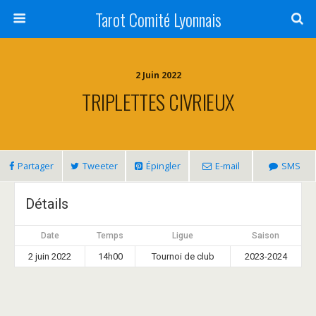
Tarot Comité Lyonnais
2 Juin 2022
TRIPLETTES CIVRIEUX
Partager
Tweeter
Épingler
E-mail
SMS
Détails
Date
Temps
Ligue
Saison
2 juin 2022
14h00
Tournoi de club
2023-2024