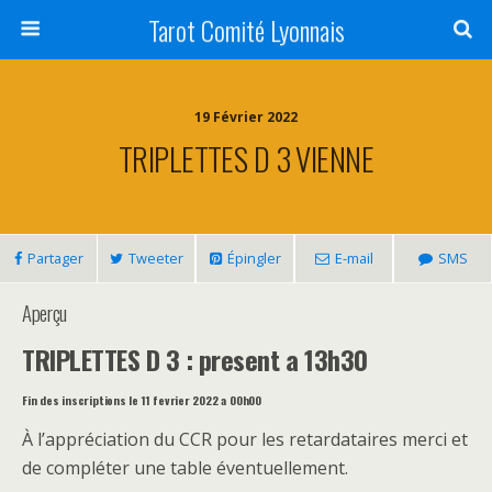
Tarot Comité Lyonnais
19 Février 2022
TRIPLETTES D 3 VIENNE
Partager
Tweeter
Épingler
E-mail
SMS
Aperçu
TRIPLETTES D 3 : present a 13h30
Fin des inscriptions le 11 fevrier 2022 a 00h00
À l’appréciation du CCR pour les retardataires merci et
de compléter une table éventuellement.