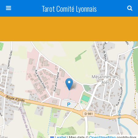
Tarot Comité Lyonnais
Leaflet
|
Map data ©
OpenStreetMap
contributors