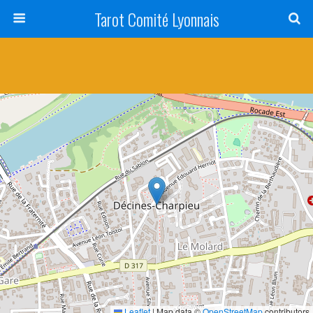
Tarot Comité Lyonnais
Leaflet
|
Map data ©
OpenStreetMap
contributors