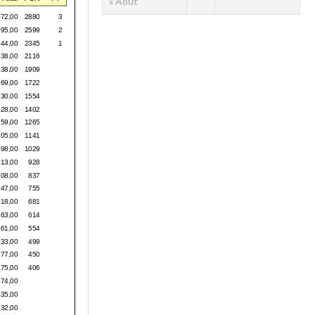
« Août