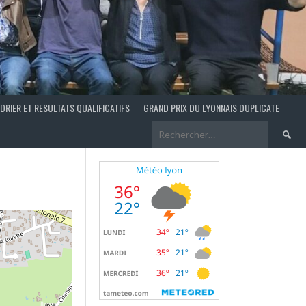
DRIER ET RESULTATS QUALIFICATIFS
GRAND PRIX DU LYONNAIS DUPLICATE
Recherch