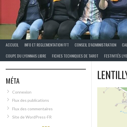
ACCUEIL
INFO ET REGLEMENTATION FFT
CONSEIL D’ADMINISTRATION
CA
COUPE DU LYONNAIS LIBRE
FICHES TECHNIQUES DE TAROT
FESTIVITÉS LY
LENTILL
MÉTA
Connexion
Flux des publications
Flux des commentaires
Site de WordPress-FR