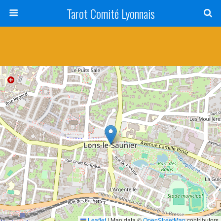
Tarot Comité Lyonnais
Leaflet
|
Map data ©
OpenStreetMap
contributors