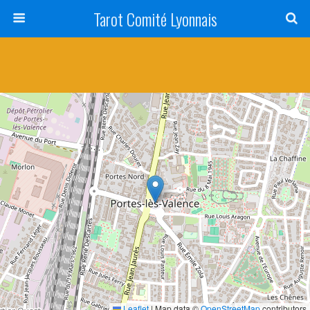
Tarot Comité Lyonnais
Leaflet
|
Map data ©
OpenStreetMap
contributors