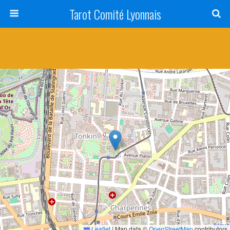
Tarot Comité Lyonnais
Leaflet
|
Map data ©
OpenStreetMap
contributors