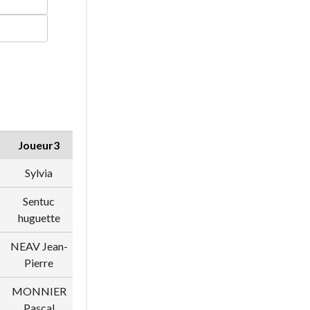
Joueur3
L4
Joueur4
Sylvia
2463594
Sylvia
Sentuc
1013488
Dargere
huguette
Thierry
NEAV Jean-
1023173
RICHALLEY
Pierre
Tom
MONNIER
1028194
FRANCHON
Pascal
Gilbert