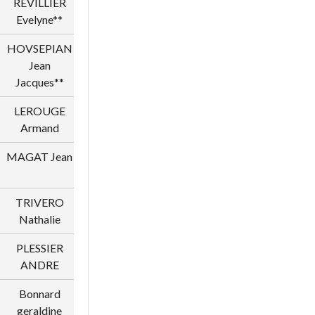
REVILLIER
1011829
REVILLIER
Evelyne**
Christian**
HOVSEPIAN
2009767
MARQUES
Jean
Nicole**
Jacques**
LEROUGE
1012165
STOOSZ
Armand
Gérard
MAGAT Jean
1012484
TRICHOT
Jacques
TRIVERO
1001054
TRIVERO
Nathalie
Florent
PLESSIER
1001425
CHENE
ANDRE
ALAIN
Bonnard
1028547
Degabriel
geraldine
pierre