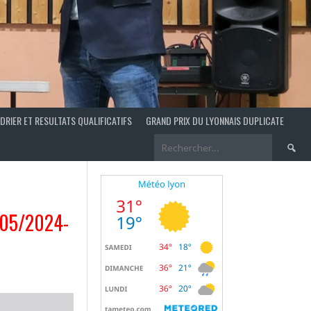
DRIER ET RESULTATS QUALIFICATIFS
GRAND PRIX DU LYONNAIS DUPLICATE
Recherch
/05/2024-