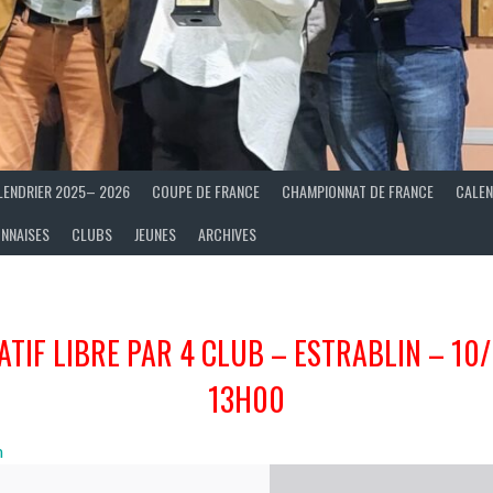
LENDRIER 2025– 2026
COUPE DE FRANCE
CHAMPIONNAT DE FRANCE
CALEN
ONNAISES
CLUBS
JEUNES
ARCHIVES
ATIF LIBRE PAR 4 CLUB – ESTRABLIN – 10
13H00
n