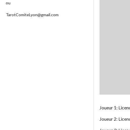
ou
TarotComiteLyon@gmail.com
Joueur 1: Licen
Joueur 2: Licen