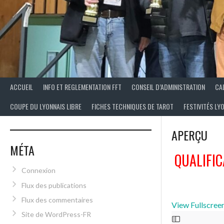
ACCUEIL
INFO ET REGLEMENTATION FFT
CONSEIL D’ADMINISTRATION
CA
COUPE DU LYONNAIS LIBRE
FICHES TECHNIQUES DE TAROT
FESTIVITÉS LY
APERÇU
MÉTA
QUALIFIC
Connexion
Flux des publications
Flux des commentaires
View Fullscree
Site de WordPress-FR