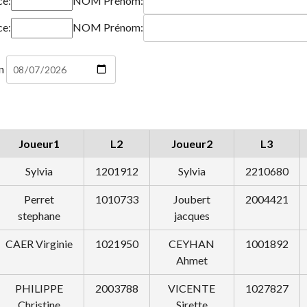
ce:
NOM Prénom:
ce:
NOM Prénom:
on
Joueur1
L2
Joueur2
L3
Sylvia
1201912
Sylvia
2210680
Perret
1010733
Joubert
2004421
stephane
jacques
CAER Virginie
1021950
CEYHAN
1001892
Ahmet
PHILIPPE
2003788
VICENTE
1027827
Christine
Sirette