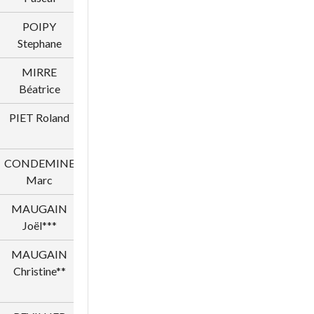
POIPY
2006238
GIRAUD
Stephane
Lysette
MIRRE
2006388
SEPETJIAN
Béatrice
Jeannie
PIET Roland
1005589
PLASSE Jean
Marc
CONDEMINE
1027561
VAUCHER
Marc
Bernard
MAUGAIN
1019752
PERREN
Joël***
Guy**
MAUGAIN
1018929
TRIPPIED
Christine**
Roger**