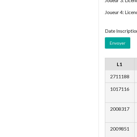
Joueur 3: Licen
Joueur 4: Licen
Date Inscripti
L1
2711188
1017116
2008317
2009851