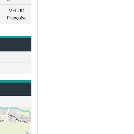
VELUD
1002109
BUCHS
Françoise
Gilles