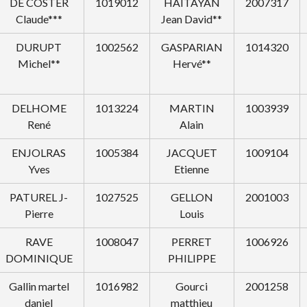
DE COSTER
1019012
HAITAYAN
2007317
Claude***
Jean David**
DURUPT
1002562
GASPARIAN
1014320
Michel**
Hervé**
DELHOME
1013224
MARTIN
1003939
René
Alain
ENJOLRAS
1005384
JACQUET
1009104
Yves
Etienne
PATUREL J-
1027525
GELLON
2001003
Pierre
Louis
RAVE
1008047
PERRET
1006926
DOMINIQUE
PHILIPPE
Gallin martel
1016982
Gourci
2001258
daniel
matthieu